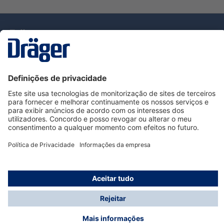
Tecnologia
para la vida
Serviço de Apoio ao Cliente Dräger
Utilização da loja
Informações
© Dräger Portugal, Lda, 2024
* Todos os preços excl. IVA mais
custos de envio
e
possíveis taxas de entrega, se não for indicado o
contrário.