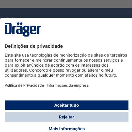
Tecnologia
para la vida
Serviço de Apoio ao Cliente Dräger
Utilização da loja
Informações
© Dräger Portugal, Lda, 2024
* Todos os preços excl. IVA mais
custos de envio
e
possíveis taxas de entrega, se não for indicado o
contrário.