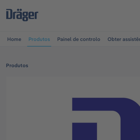
 para a navegação principal
Skip to B2B platform naviga
Home
Produtos
Painel de controlo
Obter assistê
Produtos
Ignorar galeria de imagens