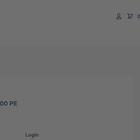
0
000 PE
Login