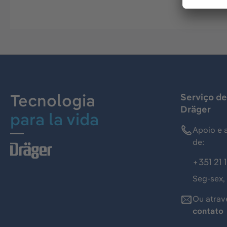
Tecnologia
Serviço de
Dräger
para la vida
Apoio e 
de:
+351 21 
Seg-sex,
Ou atrav
contato