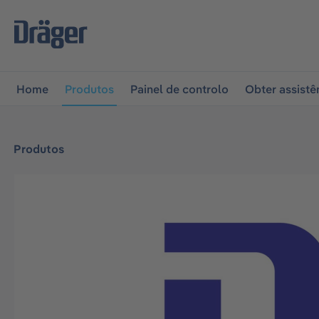
 para a navegação principal
Skip to B2B platform naviga
Home
Produtos
Painel de controlo
Obter assistê
Produtos
Ignorar galeria de imagens