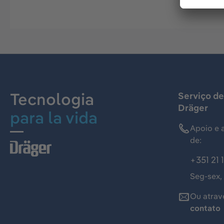
Tecnologia
Serviço de
Dräger
para la vida
Apoio e 
de:
+351 21 
Seg-sex,
Ou atrav
contato