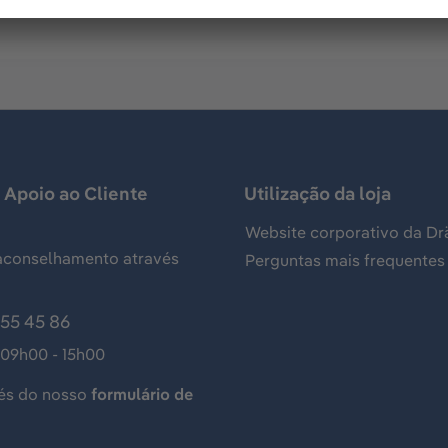
 Apoio ao Cliente
Utilização da loja
Website corporativo da Dr
aconselhamento através
Perguntas mais frequentes
155 45 86
 09h00 - 15h00
és do nosso
formulário de