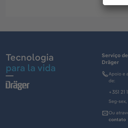
Tecnologia
Serviço de
Dräger
para la vida
Apoio e 
de:
+351 21 
Seg-sex,
Ou atrav
contato