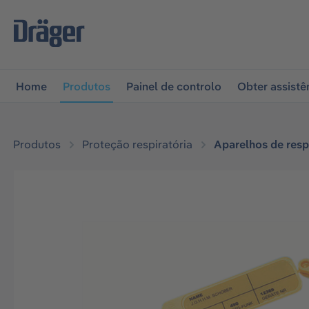
 para a navegação principal
Skip to B2B platform naviga
Home
Produtos
Painel de controlo
Obter assistê
Produtos
Proteção respiratória
Aparelhos de resp
Ignorar galeria de imagens