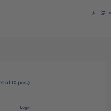
0
t of 10 pcs.)
Login