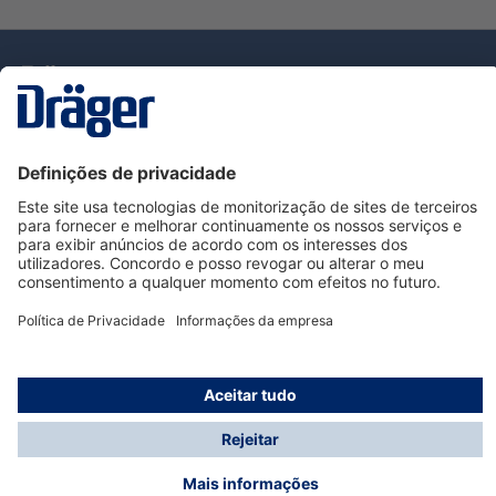
Tecnologia
para la vida
Serviço de Apoio ao Cliente Dräger
Utilização da loja
Informações
© Dräger Portugal, Lda, 2024
* Todos os preços excl. IVA mais
custos de envio
e
possíveis taxas de entrega, se não for indicado o
contrário.