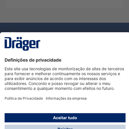
Tecnologia
para la vida
Serviço de Apoio ao Cliente Dräger
Utilização da loja
Informações
© Dräger Portugal, Lda, 2024
* Todos os preços excl. IVA mais
custos de envio
e