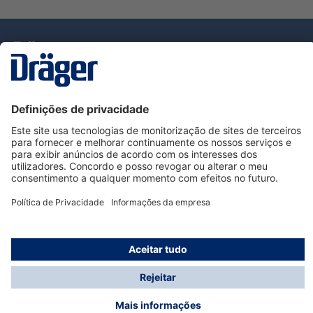
Tecnologia
para la vida
Serviço de Apoio ao Cliente Dräger
Utilização da loja
Informações
© Dräger Portugal, Lda, 2024
* Todos os preços excl. IVA mais
custos de envio
e
possíveis taxas de entrega, se não for indicado o
contrário.