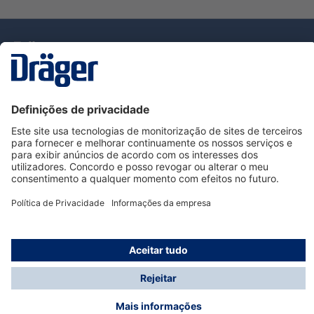
Tecnologia
para la vida
Serviço de Apoio ao Cliente Dräger
Utilização da loja
Informações
© Dräger Portugal, Lda, 2024
* Todos os preços excl. IVA mais
custos de envio
e
possíveis taxas de entrega, se não for indicado o
contrário.