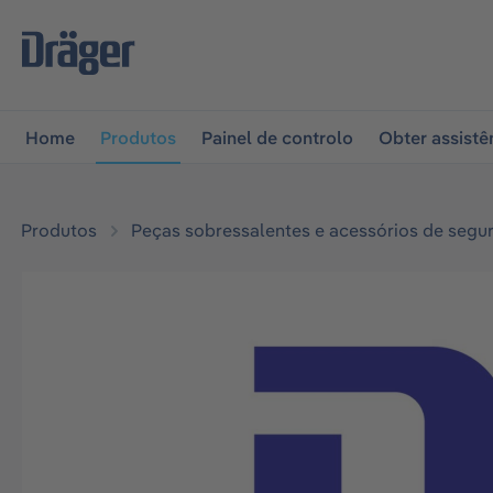
 para a navegação principal
Skip to B2B platform naviga
Home
Produtos
Painel de controlo
Obter assistê
Produtos
Peças sobressalentes e acessórios de segu
Ignorar galeria de imagens