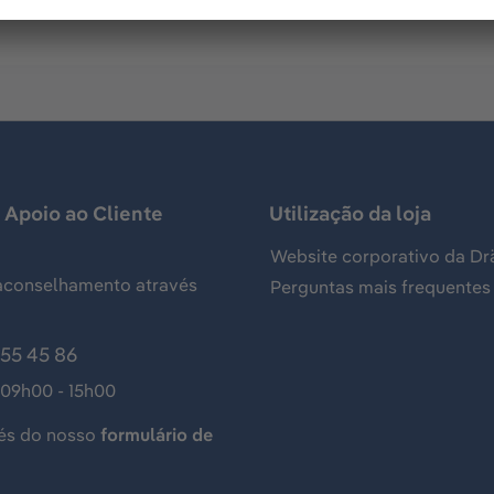
 Apoio ao Cliente
Utilização da loja
Website corporativo da Dr
aconselhamento através
Perguntas mais frequentes
155 45 86
 09h00 - 15h00
és do nosso
formulário de