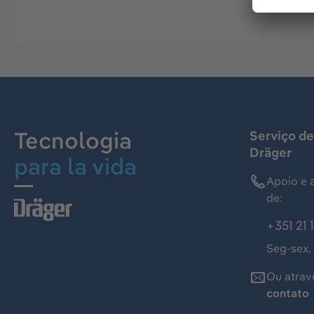
Tecnologia
Serviço de
Dräger
para la vida
Apoio e 
de:
+351 21 
Seg-sex,
Ou atrav
contato