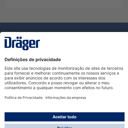
Tecnologia
para la vida
Serviço de Apoio ao Cliente Dräger
Utilização da loja
Informações
© Dräger Portugal, Lda, 2024
* Todos os preços excl. IVA mais
custos de envio
e