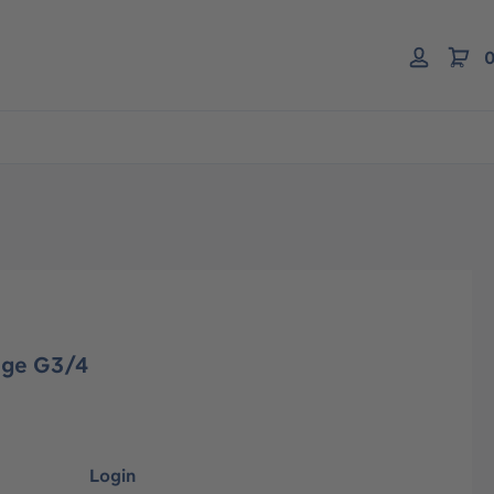
0
uge G3/4
Login