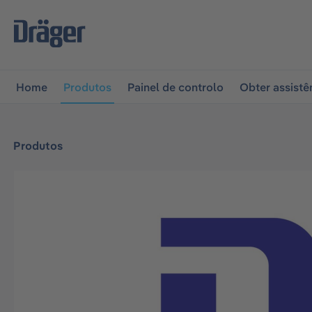
 para a navegação principal
Skip to B2B platform naviga
Home
Produtos
Painel de controlo
Obter assistê
Produtos
Ignorar galeria de imagens