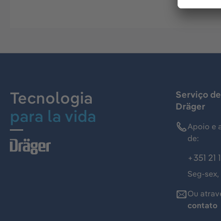
Tecnologia
Serviço de
Dräger
para la vida
Apoio e 
de:
+351 21 
Seg-sex,
Ou atrav
contato