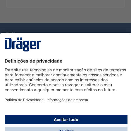
Tecnologia
para la vida
Serviço de Apoio ao Cliente Dräger
Utilização da loja
Informações
© Dräger Portugal, Lda, 2024
* Todos os preços excl. IVA mais
custos de envio
e