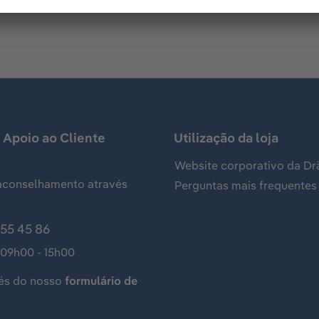
 Apoio ao Cliente
Utilização da loja
Website corporativo da Dr
aconselhamento através
Perguntas mais frequentes
155 45 86
 09h00 - 15h00
és do nosso
formulário de