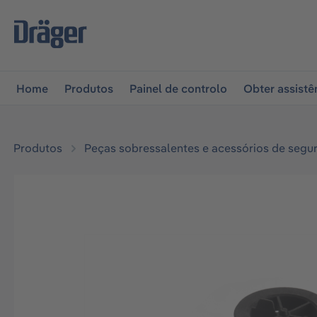
 para a navegação principal
Skip to B2B platform naviga
Home
Produtos
Painel de controlo
Obter assistê
Produtos
Peças sobressalentes e acessórios de segu
Ignorar galeria de imagens