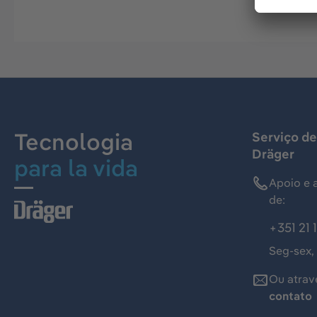
Tecnologia
Serviço de
Dräger
para la vida
Apoio e 
de:
+351 21 
Seg-sex,
Ou atrav
contato