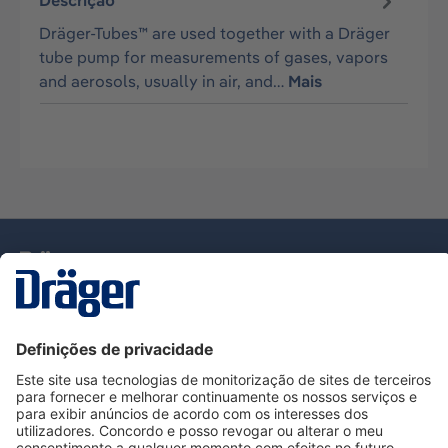
Descrição
Dräger-Tubes™ are used together with a Dräger
tube pump for measurements of gases, vapors
and aerosols, usually in air, and…
Mais
Tecnologia
para la vida
Serviço de Apoio ao Cliente Dräger
Utilização da loja
Informações