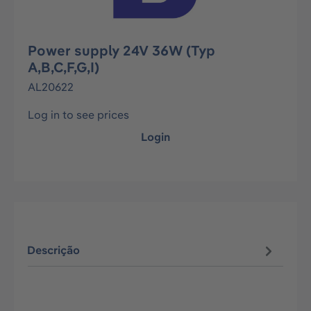
Power supply 24V 36W (Typ
A,B,C,F,G,I)
AL20622
Log in to see prices
Login
Descrição