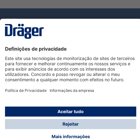
Tecnologia
para la vida
Serviço de Apoio ao Cliente Dräger
Utilização da loja
Informações
© Dräger Portugal, Lda, 2024
* Todos os preços excl. IVA mais
custos de envio
e
possíveis taxas de entrega, se não for indicado o
contrário.