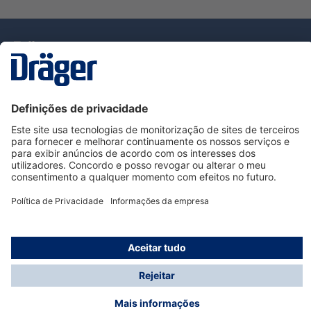
Tecnologia
para la vida
Serviço de Apoio ao Cliente Dräger
Utilização da loja
Informações
© Dräger Portugal, Lda, 2024
* Todos os preços excl. IVA mais
custos de envio
e
possíveis taxas de entrega, se não for indicado o
contrário.