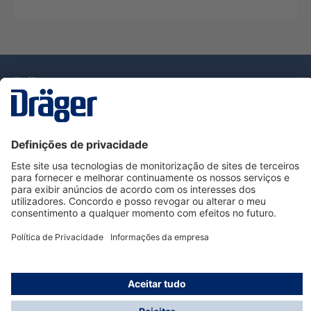
Tecnologia
para la vida
Serviço de Apoio ao Cliente Dräger
Utilização da loja
Informações
© Dräger Portugal, Lda, 2024
* Todos os preços excl. IVA mais
custos de envio
e