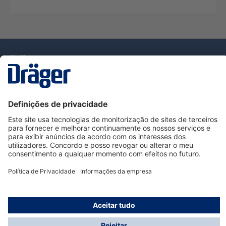
Tecnologia
para la vida
Serviço de Apoio ao Cliente Dräger
Utilização da loja
Informações
© Dräger Portugal, Lda, 2024
* Todos os preços excl. IVA mais
custos de envio
e