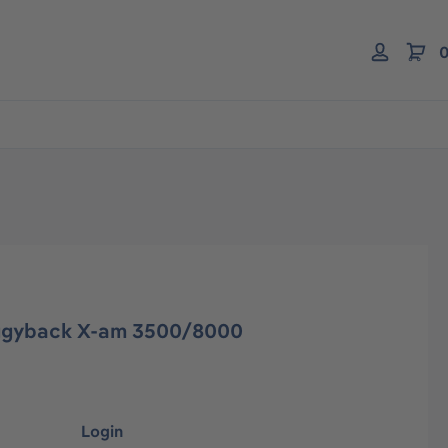
0
iggyback X-am 3500/8000
Login