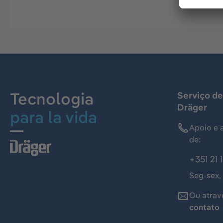
Tecnologia
Serviço de
Dräger
para la vida
Apoio e 
de:
+351 21 
Seg-sex,
Ou atrav
contato