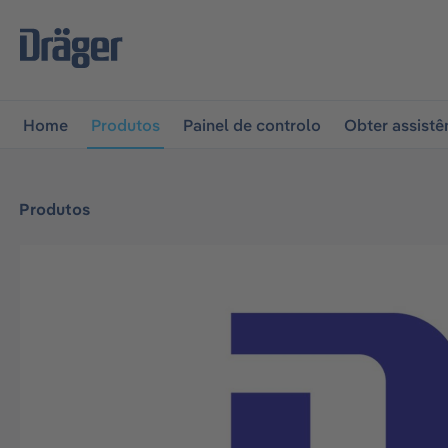
 para a navegação principal
Skip to B2B platform naviga
Home
Produtos
Painel de controlo
Obter assistê
Produtos
Ignorar galeria de imagens