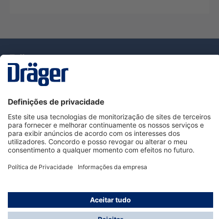
Tecnologia
para la vida
Serviço de Apoio ao Cliente Dräger
Utilização da loja
Informações
© Dräger Portugal, Lda, 2024
* Todos os preços excl. IVA mais
custos de envio
e