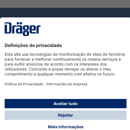
Tecnologia
para la vida
Serviço de Apoio ao Cliente Dräger
Utilização da loja
Informações
© Dräger Portugal, Lda, 2024
* Todos os preços excl. IVA mais
custos de envio
e
possíveis taxas de entrega, se não for indicado o
contrário.