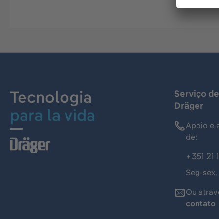
Tecnologia
Serviço de
Dräger
para la vida
Apoio e 
de:
+351 21 
Seg-sex,
Ou atrav
contato