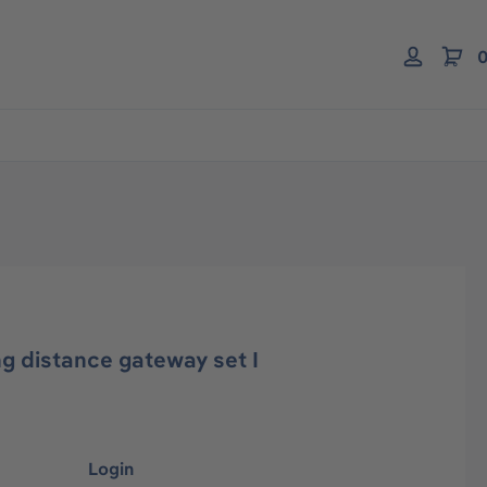
0
 distance gateway set I
Login