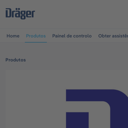
 para a navegação principal
Skip to B2B platform naviga
Home
Produtos
Painel de controlo
Obter assistê
Produtos
Ignorar galeria de imagens