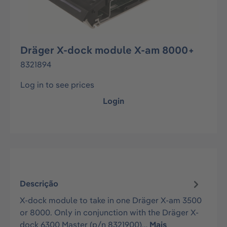
Dräger X-dock module X-am 8000+
8321894
Log in to see prices
Login
Descrição
X-dock module to take in one Dräger X-am 3500
or 8000. Only in conjunction with the Dräger X-
dock 6300 Master (p/n 8321900)…
Mais