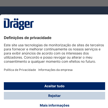
Tecnologia
para la vida
Serviço de Apoio ao Cliente Dräger
Utilização da loja
Informações
© Dräger Portugal, Lda, 2024
* Todos os preços excl. IVA mais
custos de envio
e
possíveis taxas de entrega, se não for indicado o
contrário.