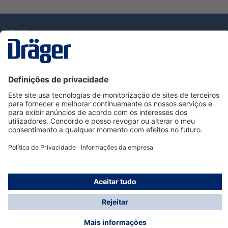
Tecnologia
para la vida
Serviço de Apoio ao Cliente Dräger
Utilização da loja
Informações
© Dräger Portugal, Lda, 2024
* Todos os preços excl. IVA mais
custos de envio
e
possíveis taxas de entrega, se não for indicado o
contrário.