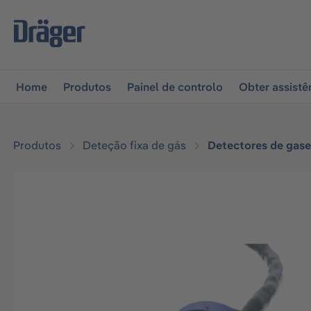
 para a navegação principal
Skip to B2B platform naviga
Home
Produtos
Painel de controlo
Obter assistê
Produtos
Deteção fixa de gás
Detectores de gases
Ignorar galeria de imagens