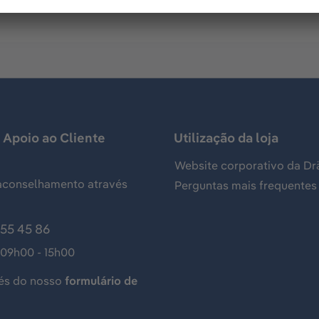
 Apoio ao Cliente
Utilização da loja
Website corporativo da Dr
aconselhamento através
Perguntas mais frequentes
155 45 86
 09h00 - 15h00
és do nosso
formulário de