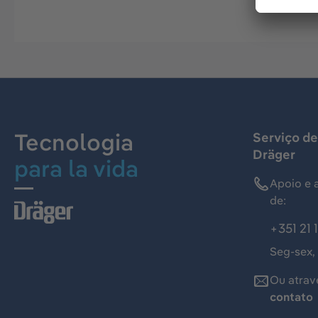
Tecnologia
Serviço de
Dräger
para la vida
Apoio e 
de:
+351 21 
Seg-sex,
Ou atrav
contato