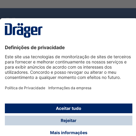
Tecnologia
para la vida
Serviço de Apoio ao Cliente Dräger
Utilização da loja
Informações
© Dräger Portugal, Lda, 2024
* Todos os preços excl. IVA mais
custos de envio
e
possíveis taxas de entrega, se não for indicado o
contrário.