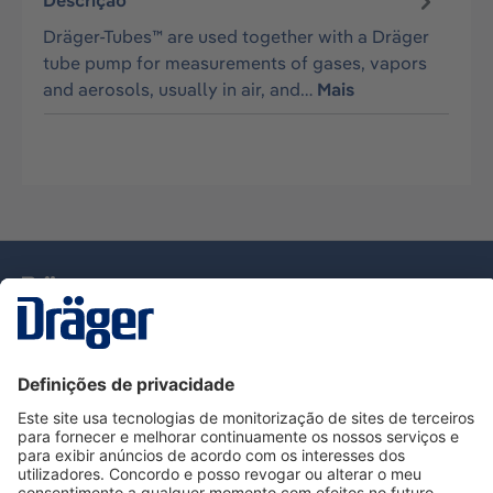
Descrição
Dräger-Tubes™ are used together with a Dräger
tube pump for measurements of gases, vapors
and aerosols, usually in air, and…
Mais
Tecnologia
para la vida
Serviço de Apoio ao Cliente Dräger
Utilização da loja
Informações