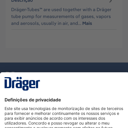
Descrição
Dräger-Tubes™ are used together with a Dräger
tube pump for measurements of gases, vapors
and aerosols, usually in air, and…
Mais
Tecnologia
para la vida
Serviço de Apoio ao Cliente Dräger
Utilização da loja
Informações