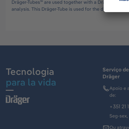
Dräger-Tubes™ are used together with a Dräger tube pu
analysis. This Dräger-Tube is used for the detection 
Tecnologia
Serviço de
Dräger
para la vida
Apoio e 
de:
+351 21 
Seg-sex,
Ou atrav