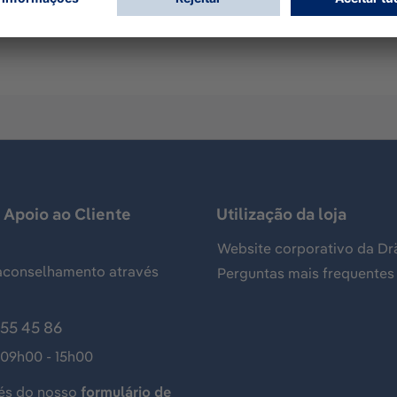
mp for measurements of gases, vapors and aerosols, usually 
of diesel fuel and has the following standard measuring ran
 Apoio ao Cliente
Utilização da loja
Website corporativo da Dr
aconselhamento através
Perguntas mais frequentes
155 45 86
 09h00 - 15h00
és do nosso
formulário de