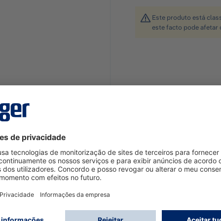
Este produto está clas
este facto pode afetar