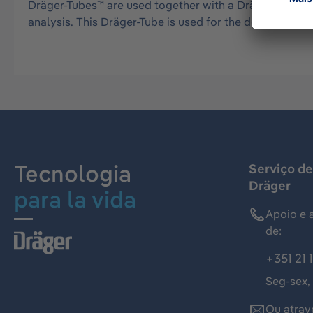
Dräger-Tubes™ are used together with a Dräger tube pu
analysis. This Dräger-Tube is used for the detection 
Tecnologia
Serviço de
Dräger
para la vida
Apoio e 
de:
+351 21 
Seg-sex,
Ou atrav