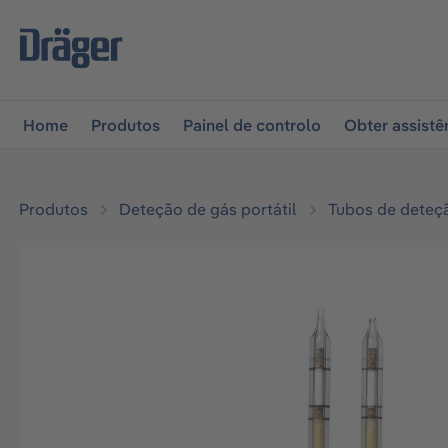
 para a navegação principal
Skip to B2B platform naviga
Home
Produtos
Painel de controlo
Obter assistê
Produtos
Deteção de gás portátil
Tubos de deteç
Ignorar galeria de imagens