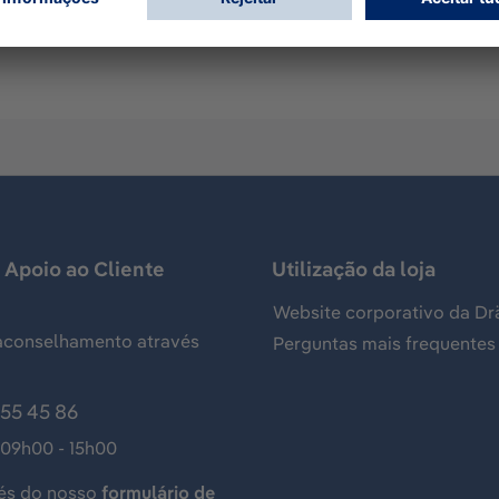
mp for measurements of gases, vapors and aerosols, usually 
of mercaptane and has the following standard measuring ran
 Apoio ao Cliente
Utilização da loja
Website corporativo da Dr
aconselhamento através
Perguntas mais frequentes
155 45 86
 09h00 - 15h00
és do nosso
formulário de