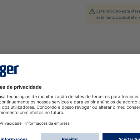
Este produto está clas
este facto pode afetar