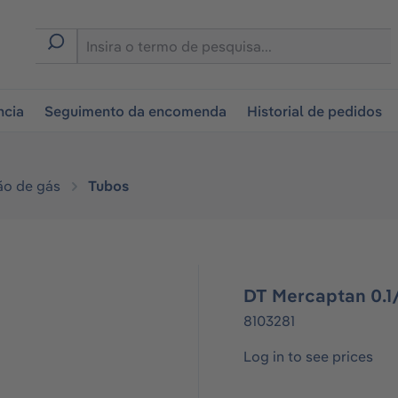
tion
ncia
Seguimento da encomenda
Historial de pedidos
ão de gás
Tubos
DT Mercaptan 0.1/
8103281
Log in to see prices