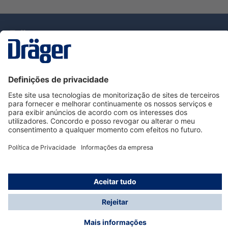
Tecnologia
para la vida
Serviço de Apoio ao Cliente Dräger
Utilização da loja
Informações
© Dräger Portugal, Lda, 2024
* Todos os preços excl. IVA mais
custos de envio
e
possíveis taxas de entrega, se não for indicado o
contrário.