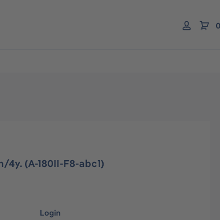
0
/4y. (A-180II-F8-abc1)
Login