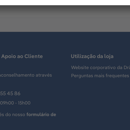
 Apoio ao Cliente
Utilização da loja
Website corporativo da Dr
aconselhamento através
Perguntas mais frequentes
155 45 86
 09h00 - 15h00
és do nosso
formulário de