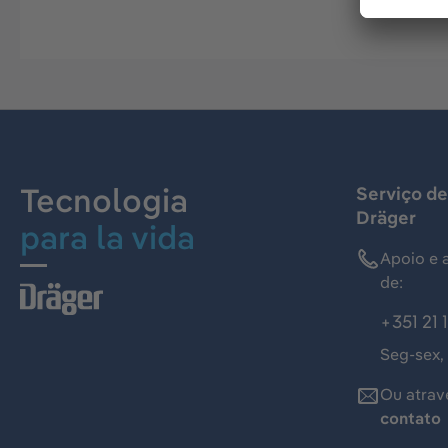
Tecnologia
Serviço de
Dräger
para la vida
Apoio e 
de:
+351 21 
Seg-sex,
Ou atrav
contato