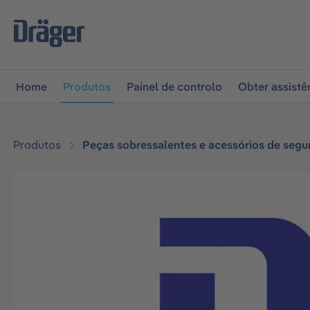
 para a navegação principal
Skip to B2B platform naviga
Home
Produtos
Painel de controlo
Obter assistê
Produtos
Peças sobressalentes e acessórios de segu
Ignorar galeria de imagens