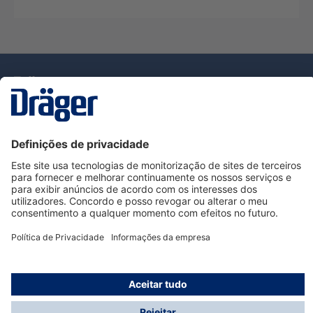
Tecnologia
para la vida
Serviço de Apoio ao Cliente Dräger
Utilização da loja
Informações
© Dräger Portugal, Lda, 2024
* Todos os preços excl. IVA mais
custos de envio
e