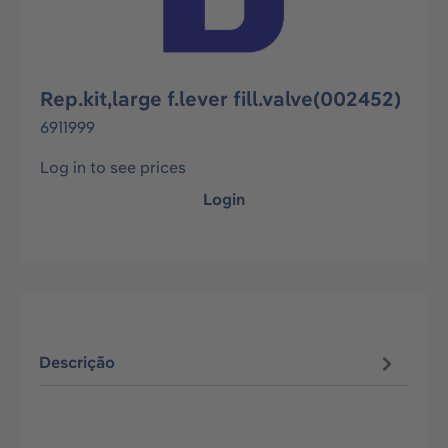
Rep.kit,large f.lever fill.valve(002452)
6911999
Log in to see prices
Login
Descrição