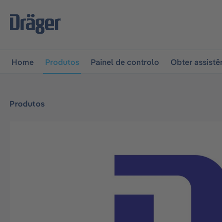
 para a navegação principal
Skip to B2B platform naviga
Home
Produtos
Painel de controlo
Obter assistê
Produtos
Ignorar galeria de imagens