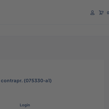
0
 contrapr. (075330-a1)
Login