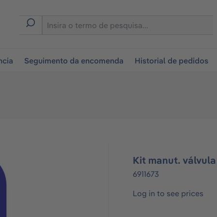
tion
ncia
Seguimento da encomenda
Historial de pedidos
Kit manut. válvula
6911673
Log in to see prices