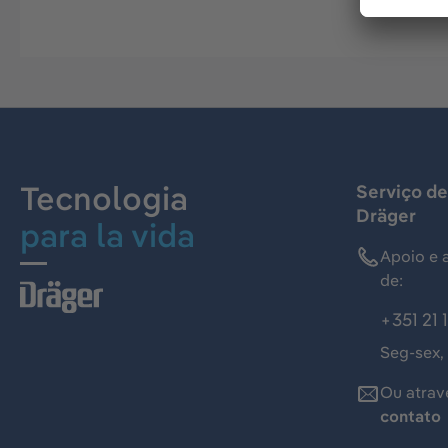
Tecnologia
Serviço de
Dräger
para la vida
Apoio e 
de:
+351 21 
Seg-sex,
Ou atrav
contato