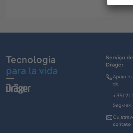
Tecnologia
Serviço de
Dräger
para la vida
Apoio e 
de:
+351 21 
Seg-sex,
Ou atrav
contato