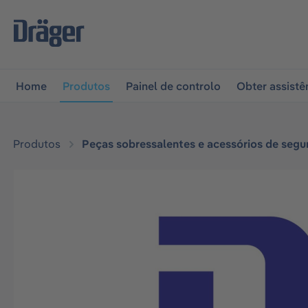
 para a navegação principal
Skip to B2B platform naviga
Home
Produtos
Painel de controlo
Obter assistê
Produtos
Peças sobressalentes e acessórios de segu
Ignorar galeria de imagens