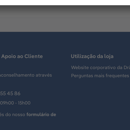
 Apoio ao Cliente
Utilização da loja
Website corporativo da Dr
aconselhamento através
Perguntas mais frequentes
155 45 86
 09h00 - 15h00
és do nosso
formulário de