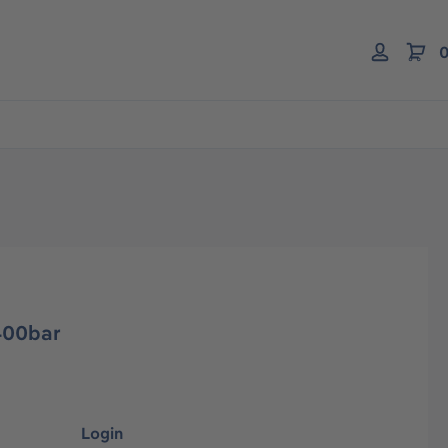
0
400bar
Login