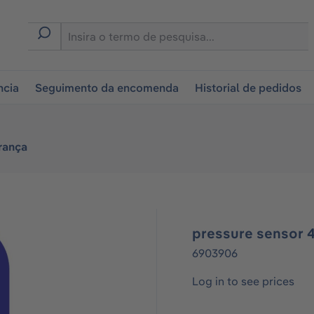
tion
ncia
Seguimento da encomenda
Historial de pedidos
rança
pressure sensor 
6903906
Log in to see prices