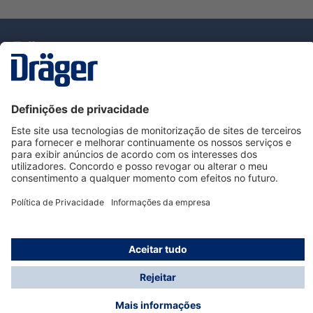
Tecnologia
para la vida
Serviço de Apoio ao Cliente Dräger
Utilização da loja
Informações
© Dräger Portugal, Lda, 2024
* Todos os preços excl. IVA mais
custos de envio
e
possíveis taxas de entrega, se não for indicado o
contrário.