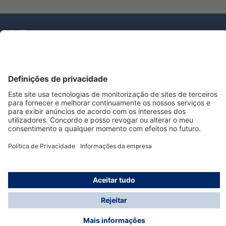
Tecnologia
para la vida
Serviço de Apoio ao Cliente Dräger
Utilização da loja
Informações
© Dräger Portugal, Lda, 2024
* Todos os preços excl. IVA mais
custos de envio
e
possíveis taxas de entrega, se não for indicado o
contrário.