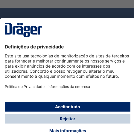
Tecnologia
para la vida
Serviço de Apoio ao Cliente Dräger
Utilização da loja
Informações
© Dräger Portugal, Lda, 2024
* Todos os preços excl. IVA mais
custos de envio
e
possíveis taxas de entrega, se não for indicado o
contrário.