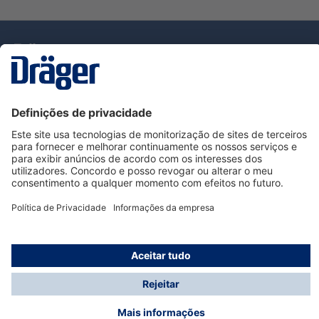
Tecnologia
para la vida
Serviço de Apoio ao Cliente Dräger
Utilização da loja
Informações
© Dräger Portugal, Lda, 2024
* Todos os preços excl. IVA mais
custos de envio
e
possíveis taxas de entrega, se não for indicado o
contrário.