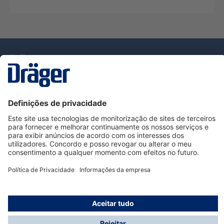
Tecnologia
para la vida
Serviço de Apoio ao Cliente Dräger
Utilização da loja
Informações
© Dräger Portugal, Lda, 2024
* Todos os preços excl. IVA mais
custos de envio
e