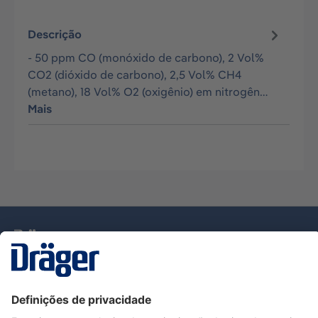
Descrição
- 50 ppm CO (monóxido de carbono), 2 Vol%
CO2 (dióxido de carbono), 2,5 Vol% CH4
(metano), 18 Vol% O2 (oxigênio) em nitrogên…
Mais
Tecnologia
para la vida
Serviço de Apoio ao Cliente Dräger
Utilização da loja