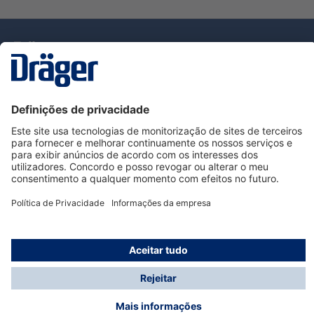
Tecnologia
para la vida
Serviço de Apoio ao Cliente Dräger
Utilização da loja
Informações
© Dräger Portugal, Lda, 2024
* Todos os preços excl. IVA mais
custos de envio
e
possíveis taxas de entrega, se não for indicado o
contrário.