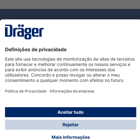
Tecnologia
para la vida
Serviço de Apoio ao Cliente Dräger
Utilização da loja
Informações
© Dräger Portugal, Lda, 2024
* Todos os preços excl. IVA mais
custos de envio
e
possíveis taxas de entrega, se não for indicado o
contrário.