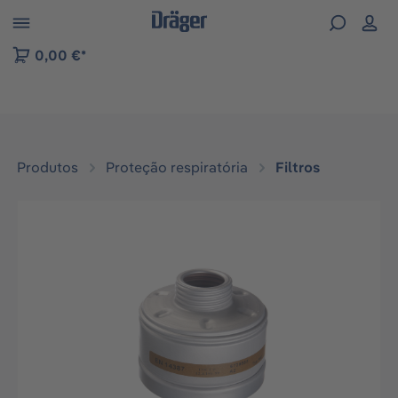
Skip to B2B platform navigation
0,00 €*
Produtos
Proteção respiratória
Filtros
Ignorar galeria de imagens