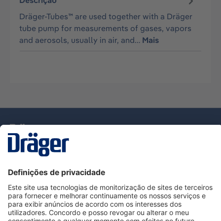
Descrição
Dräger-Tubes™ are used together with a Dräger
tube pump for measurements of gases, vapors
and aerosols, usually in air, and…
Mais
Tecnologia
para la vida
Serviço de Apoio ao Cliente Dräger
Utilização da loja
Informações