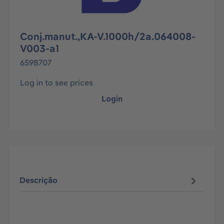
Conj.manut.,KA-V.1000h/2a.064008-
V003-a1
6598707
Log in to see prices
Login
Descrição